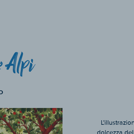
e Alpi
O
L'illustrazio
dolcezza dell