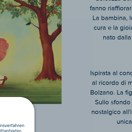
fanno riaffiorar
La bambina, l
cura e la gioi
nato dalla 
Ispirata al con
al ricordo di 
Bolzano. La fig
Sullo sfondo 
nostalgico all'
unica
nsverfahren
ttanbieter-