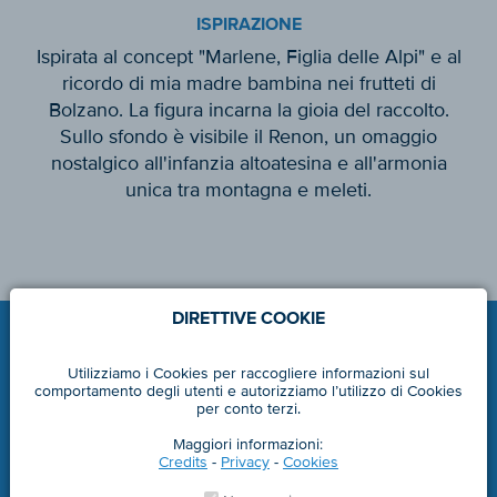
ISPIRAZIONE
Ispirata al concept "Marlene, Figlia delle Alpi" e al
ricordo di mia madre bambina nei frutteti di
Bolzano. La figura incarna la gioia del raccolto.
Sullo sfondo è visibile il Renon, un omaggio
nostalgico all'infanzia altoatesina e all'armonia
unica tra montagna e meleti.
DIRETTIVE COOKIE
Utilizziamo i Cookies per raccogliere informazioni sul
comportamento degli utenti e autorizziamo l’utilizzo di Cookies
per conto terzi.
Maggiori informazioni:
Credits
-
Privacy
-
Cookies
marlene.it