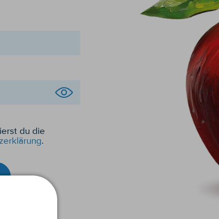
ierst du die
zerklärung
.
nloggen