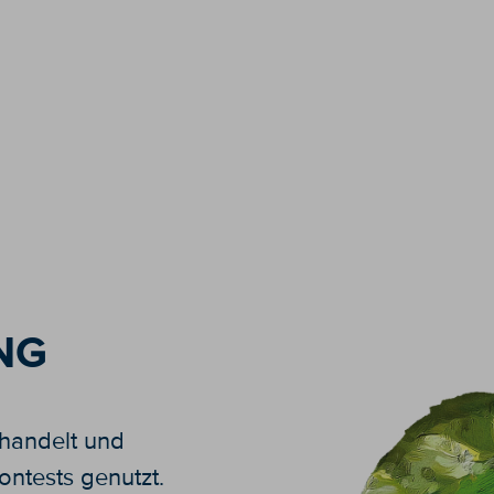
NG
ehandelt und
ntests genutzt.