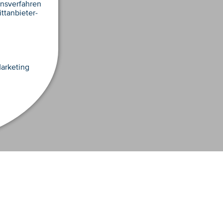
nsverfahren
ttanbieter-
arketing
© 2008 - 2025 Marlene® - part. IVA 00122310212
IMPRESSUM