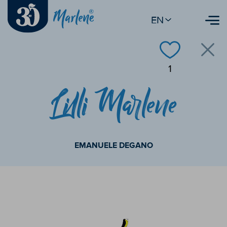
EN
1
Lilli Marlene
EMANUELE DEGANO