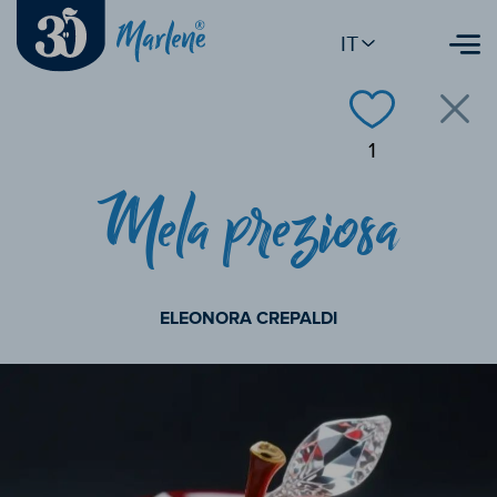
IT
1
Mela preziosa
ELEONORA CREPALDI