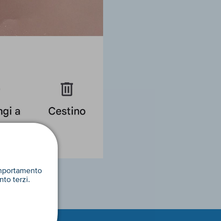
omportamento
nto terzi.