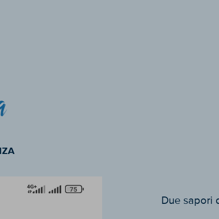
a
NZA
Due sapori d