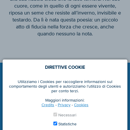
cuore, come in quello di ogni essere vivente,
riposa un seme che resiste all’inverno, invisibile e
testardo. Da lì è nata questa poesia: un piccolo
atto di fiducia nella forza che cresce, anche
quando nessuno la nota.
DIRETTIVE COOKIE
Utilizziamo i Cookies per raccogliere informazioni sul
comportamento degli utenti e autorizziamo l’utilizzo di Cookies
per conto terzi.
Maggiori informazioni:
Credits
-
Privacy
-
Cookies
marlene.it
Necessari
© 2008 - 2025 Marlene® - part. IVA 00122310212
Statistiche