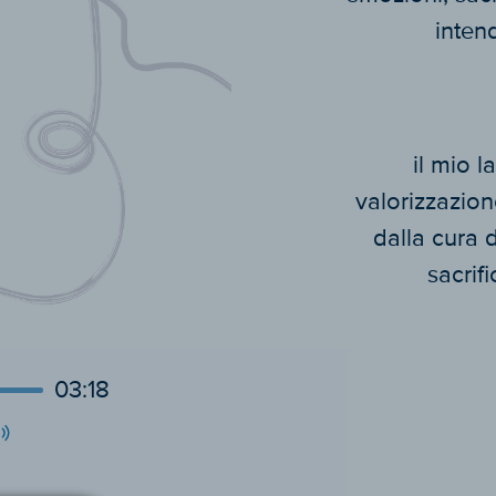
inten
il mio l
valorizzazione
dalla cura 
sacrif
03:18