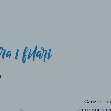
a i filari
I
Canzone in
emozioni, sac