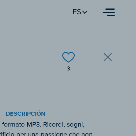
ES
3
DESCRIPCIÓN
 formato MP3. Ricordi, sogni,
rificio per una passione che non