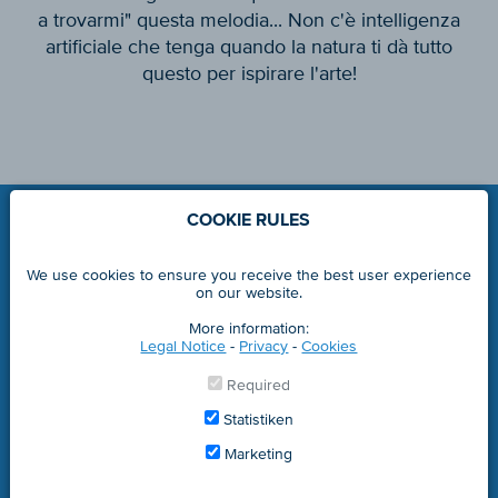
a trovarmi" questa melodia... Non c'è intelligenza
artificiale che tenga quando la natura ti dà tutto
questo per ispirare l'arte!
COOKIE RULES
We use cookies to ensure you receive the best user experience
on our website.
More information:
Legal Notice
-
Privacy
-
Cookies
marlene.it
Required
© 2008 - 2025 Marlene® - part. IVA 00122310212
Statistiken
LEGAL NOTICE
Marketing
PRIVACY