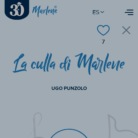
ES
7
La culla di Marlene
UGO PUNZOLO