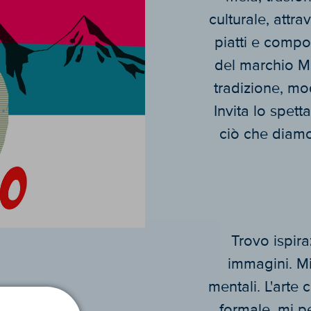
culturale, attra
piatti e compo
del marchio Ma
tradizione, mo
Invita lo spet
ciò che diamo
Trovo ispira
immagini. Mi
mentali. L'arte
formale, mi pe